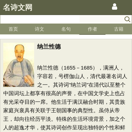
名诗文网
首页
诗文
名句
作者
古籍
纳兰性德
纳兰性德（1655－1685），满洲人，
字容若，号楞伽山人，清代最著名词人
之一。其诗词"纳兰词"在清代以至整个
中国词坛上都享有很高的声誉，在中国文学史上也占
有光采夺目的一席。他生活于满汉融合时期，其贵族
家庭兴衰具有关联于王朝国事的典型性。虽侍从帝
王，却向往经历平淡。特殊的生活环境背景，加之个
人的超逸才华，使其诗词创作呈现出独特的个性和鲜