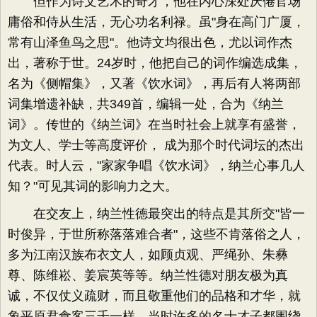
但作为诗文艺术的奇才，他在内心深处厌倦官场
庸俗和侍从生活，无心功名利禄。虽"身在高门广厦，
常有山泽鱼鸟之思"。他诗文均很出色，尤以词作杰
出，著称于世。24岁时，他把自己的词作编选成集，
名为《侧帽集》，又著《饮水词》，再后有人将两部
词集增遗补缺，共349首，编辑一处，合为《纳兰
词》。传世的《纳兰词》在当时社会上就享有盛誉，
为文人、学士等高度评价， 成为那个时代词坛的杰出
代表。时人云，"家家争唱《饮水词》，纳兰心事几人
知？"可见其词的影响力之大。
在交友上，纳兰性德最突出的特点是其所交"皆一
时俊异，于世所称落落难合者"，这些不肯落俗之人，
多为江南汉族布衣文人，如顾贞观、严绳孙、朱彝
尊、陈维崧、姜宸英等等。纳兰性德对朋友极为真
诚，不仅仗义疏财，而且敬重他们的品格和才华，就
象平原君食客三千一样，当时许多的名士才子都围绕