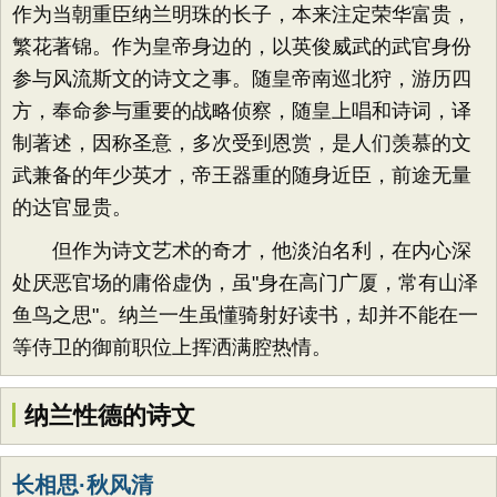
作为当朝重臣纳兰明珠的长子，本来注定荣华富贵，
繁花著锦。作为皇帝身边的，以英俊威武的武官身份
参与风流斯文的诗文之事。随皇帝南巡北狩，游历四
方，奉命参与重要的战略侦察，随皇上唱和诗词，译
制著述，因称圣意，多次受到恩赏，是人们羡慕的文
武兼备的年少英才，帝王器重的随身近臣，前途无量
的达官显贵。
但作为诗文艺术的奇才，他淡泊名利，在内心深
处厌恶官场的庸俗虚伪，虽"身在高门广厦，常有山泽
鱼鸟之思"。纳兰一生虽懂骑射好读书，却并不能在一
等侍卫的御前职位上挥洒满腔热情。
纳兰性德的诗文
长相思·秋风清