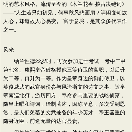
明的艺术风格。流传至今的《木兰花令·拟古决绝词》
——"人生若只如初见，何事秋风悲画扇？等闲变却故
人心，却道故人心易变。"富于意境，是其众多代表作
之一。
风光
纳兰性德22岁时，再次参加进士考试，考中二甲
第七名。康熙皇帝破格授他三等侍卫的官职，以后升
为二等，再升为一等。作为皇帝身边的御前侍卫，以
英俊威武的武官身份参与风流斯文的诗文之事。随皇
帝南巡北狩，游历四方，奉命参与重要的战略侦察，
随皇上唱和诗词，译制著述，因称圣意，多次受到恩
赏，是人们羡慕的文武兼备的年少英才，帝王器重的
随身近臣，前途无量的达官显贵。