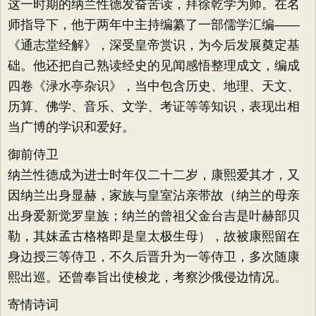
这一时期的纳兰性德发奋苦读，拜徐乾学为师。在名
师指导下，他于两年中主持编纂了一部儒学汇编——
《通志堂经解》，深受皇帝赏识，为今后发展奠定基
础。他还把自己熟读经史的见闻感悟整理成文，编成
四卷《渌水亭杂识》，当中包含历史、地理、天文、
历算、佛学、音乐、文学、考证等等知识，表现出相
当广博的学识和爱好。
御前侍卫
纳兰性德成为进士时年仅二十二岁，康熙爱其才，又
因纳兰出身显赫，家族与皇室沾亲带故（纳兰的母亲
出身爱新觉罗皇族；纳兰的曾祖父金台吉是叶赫部贝
勒，其妹孟古格格即是皇太极生母），故被康熙留在
身边授三等侍卫，不久后晋升为一等侍卫，多次随康
熙出巡。还曾奉旨出使梭龙，考察沙俄侵边情况。
寄情诗词